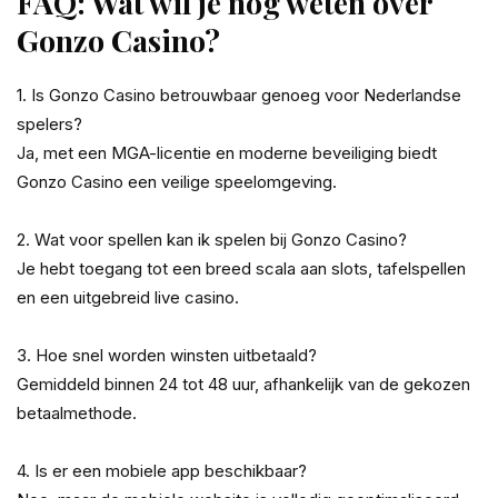
FAQ: Wat wil je nog weten over
Gonzo Casino?
1. Is Gonzo Casino betrouwbaar genoeg voor Nederlandse
spelers?
Ja, met een MGA-licentie en moderne beveiliging biedt
Gonzo Casino een veilige speelomgeving.
2. Wat voor spellen kan ik spelen bij Gonzo Casino?
Je hebt toegang tot een breed scala aan slots, tafelspellen
en een uitgebreid live casino.
3. Hoe snel worden winsten uitbetaald?
Gemiddeld binnen 24 tot 48 uur, afhankelijk van de gekozen
betaalmethode.
4. Is er een mobiele app beschikbaar?