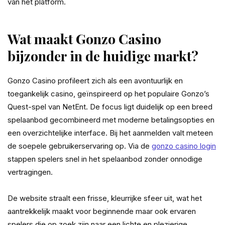
van het platform.
Wat maakt Gonzo Casino
bijzonder in de huidige markt?
Gonzo Casino profileert zich als een avontuurlijk en
toegankelijk casino, geïnspireerd op het populaire Gonzo’s
Quest-spel van NetEnt. De focus ligt duidelijk op een breed
spelaanbod gecombineerd met moderne betalingsopties en
een overzichtelijke interface. Bij het aanmelden valt meteen
de soepele gebruikerservaring op. Via de
gonzo casino login
stappen spelers snel in het spelaanbod zonder onnodige
vertragingen.
De website straalt een frisse, kleurrijke sfeer uit, wat het
aantrekkelijk maakt voor beginnende maar ook ervaren
spelers die op zoek zijn naar een lichte en plezierige