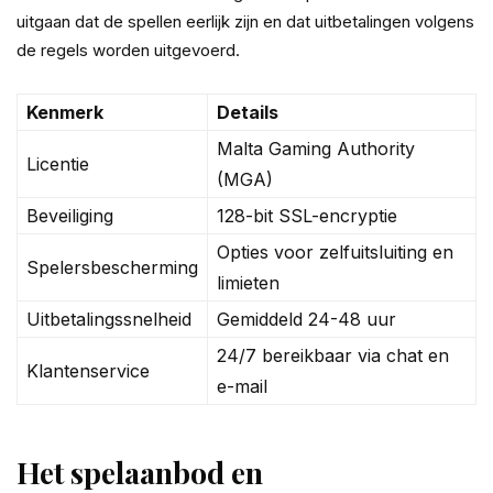
uitgaan dat de spellen eerlijk zijn en dat uitbetalingen volgens
de regels worden uitgevoerd.
Kenmerk
Details
Malta Gaming Authority
Licentie
(MGA)
Beveiliging
128-bit SSL-encryptie
Opties voor zelfuitsluiting en
Spelersbescherming
limieten
Uitbetalingssnelheid
Gemiddeld 24-48 uur
24/7 bereikbaar via chat en
Klantenservice
e-mail
Het spelaanbod en