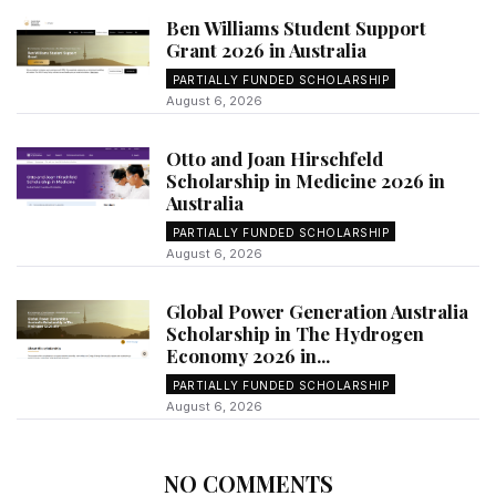
Ben Williams Student Support
Grant 2026 in Australia
PARTIALLY FUNDED SCHOLARSHIP
August 6, 2026
Otto and Joan Hirschfeld
Scholarship in Medicine 2026 in
Australia
PARTIALLY FUNDED SCHOLARSHIP
August 6, 2026
Global Power Generation Australia
Scholarship in The Hydrogen
Economy 2026 in...
PARTIALLY FUNDED SCHOLARSHIP
August 6, 2026
NO COMMENTS