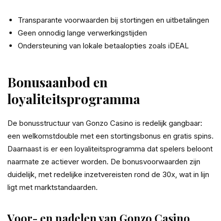
Transparante voorwaarden bij stortingen en uitbetalingen
Geen onnodig lange verwerkingstijden
Ondersteuning van lokale betaalopties zoals iDEAL
Bonusaanbod en
loyaliteitsprogramma
De bonusstructuur van Gonzo Casino is redelijk gangbaar:
een welkomstdouble met een stortingsbonus en gratis spins.
Daarnaast is er een loyaliteitsprogramma dat spelers beloont
naarmate ze actiever worden. De bonusvoorwaarden zijn
duidelijk, met redelijke inzetvereisten rond de 30x, wat in lijn
ligt met marktstandaarden.
Voor- en nadelen van Gonzo Casino