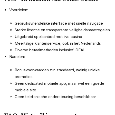
Voordelen:
Gebruiksvriendelijke interface met snelle navigatie
Sterke licentie en transparante veiligheidsmaatregelen
Uitgebreid spelaanbod met live casino
Meertalige klantenservice, ook in het Nederlands
Diverse betaalmethoden inclusief iDEAL
Nadelen:
Bonusvoorwaarden zijn standaard, weinig unieke
promoties
Geen dedicated mobiele app, maar wel een goede
mobiele site
Geen telefonische ondersteuning beschikbaar