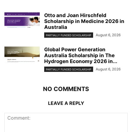
Otto and Joan Hirschfeld
Scholarship in Medicine 2026 in
Australia
August 6, 2026
PARTIALLY FUNDED SCHOLARSHIP
Global Power Generation
Australia Scholarship in The
Hydrogen Economy 2026 in...
August 6, 2026
PARTIALLY FUNDED SCHOLARSHIP
NO COMMENTS
LEAVE A REPLY