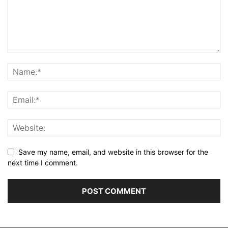
Save my name, email, and website in this browser for the
next time I comment.