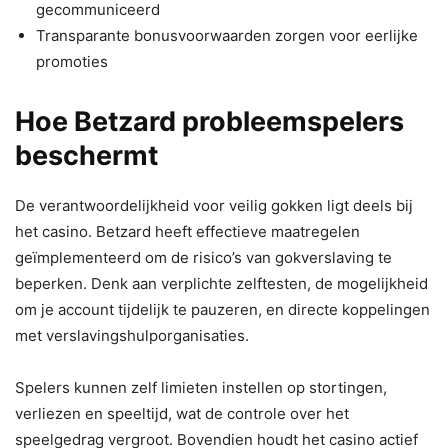
gecommuniceerd
Transparante bonusvoorwaarden zorgen voor eerlijke
promoties
Hoe Betzard probleemspelers
beschermt
De verantwoordelijkheid voor veilig gokken ligt deels bij
het casino. Betzard heeft effectieve maatregelen
geïmplementeerd om de risico’s van gokverslaving te
beperken. Denk aan verplichte zelftesten, de mogelijkheid
om je account tijdelijk te pauzeren, en directe koppelingen
met verslavingshulporganisaties.
Spelers kunnen zelf limieten instellen op stortingen,
verliezen en speeltijd, wat de controle over het
speelgedrag vergroot. Bovendien houdt het casino actief