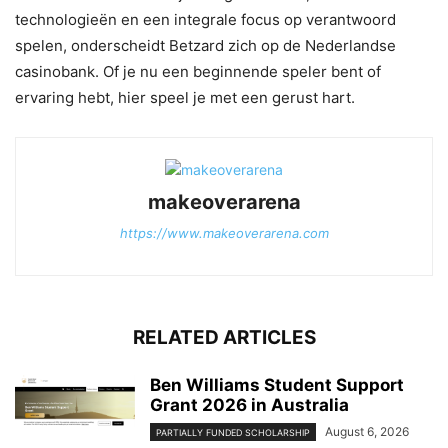
technologieën en een integrale focus op verantwoord
spelen, onderscheidt Betzard zich op de Nederlandse
casinobank. Of je nu een beginnende speler bent of
ervaring hebt, hier speel je met een gerust hart.
makeoverarena
https://www.makeoverarena.com
RELATED ARTICLES
Ben Williams Student Support
Grant 2026 in Australia
August 6, 2026
PARTIALLY FUNDED SCHOLARSHIP