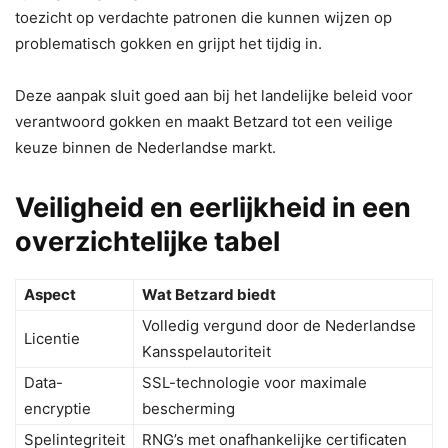
toezicht op verdachte patronen die kunnen wijzen op
problematisch gokken en grijpt het tijdig in.
Deze aanpak sluit goed aan bij het landelijke beleid voor
verantwoord gokken en maakt Betzard tot een veilige
keuze binnen de Nederlandse markt.
Veiligheid en eerlijkheid in een
overzichtelijke tabel
Aspect
Wat Betzard biedt
Volledig vergund door de Nederlandse
Licentie
Kansspelautoriteit
Data-
SSL-technologie voor maximale
encryptie
bescherming
Spelintegriteit
RNG’s met onafhankelijke certificaten