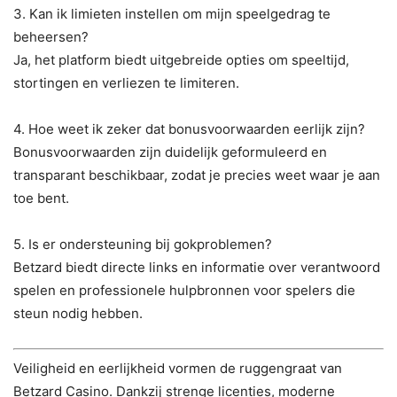
3. Kan ik limieten instellen om mijn speelgedrag te
beheersen?
Ja, het platform biedt uitgebreide opties om speeltijd,
stortingen en verliezen te limiteren.
4. Hoe weet ik zeker dat bonusvoorwaarden eerlijk zijn?
Bonusvoorwaarden zijn duidelijk geformuleerd en
transparant beschikbaar, zodat je precies weet waar je aan
toe bent.
5. Is er ondersteuning bij gokproblemen?
Betzard biedt directe links en informatie over verantwoord
spelen en professionele hulpbronnen voor spelers die
steun nodig hebben.
Veiligheid en eerlijkheid vormen de ruggengraat van
Betzard Casino. Dankzij strenge licenties, moderne