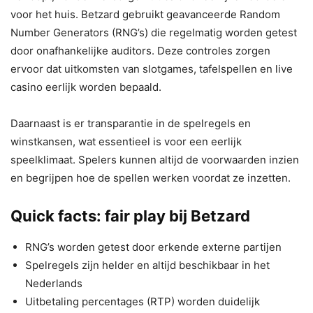
voor het huis. Betzard gebruikt geavanceerde Random
Number Generators (RNG’s) die regelmatig worden getest
door onafhankelijke auditors. Deze controles zorgen
ervoor dat uitkomsten van slotgames, tafelspellen en live
casino eerlijk worden bepaald.
Daarnaast is er transparantie in de spelregels en
winstkansen, wat essentieel is voor een eerlijk
speelklimaat. Spelers kunnen altijd de voorwaarden inzien
en begrijpen hoe de spellen werken voordat ze inzetten.
Quick facts: fair play bij Betzard
RNG’s worden getest door erkende externe partijen
Spelregels zijn helder en altijd beschikbaar in het
Nederlands
Uitbetaling percentages (RTP) worden duidelijk