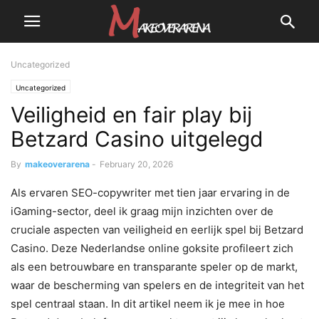
Uncategorized
Uncategorized
Veiligheid en fair play bij
Betzard Casino uitgelegd
By
makeoverarena
-
February 20, 2026
Als ervaren SEO-copywriter met tien jaar ervaring in de
iGaming-sector, deel ik graag mijn inzichten over de
cruciale aspecten van veiligheid en eerlijk spel bij Betzard
Casino. Deze Nederlandse online goksite profileert zich
als een betrouwbare en transparante speler op de markt,
waar de bescherming van spelers en de integriteit van het
spel centraal staan. In dit artikel neem ik je mee in hoe