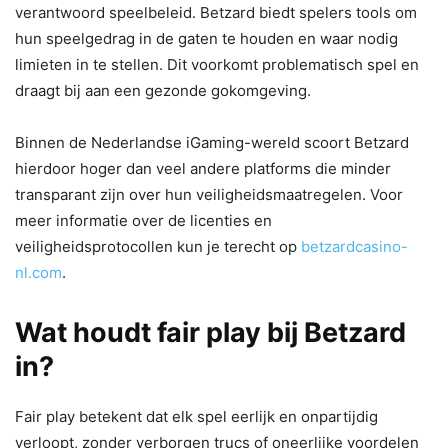
verantwoord speelbeleid. Betzard biedt spelers tools om
hun speelgedrag in de gaten te houden en waar nodig
limieten in te stellen. Dit voorkomt problematisch spel en
draagt bij aan een gezonde gokomgeving.
Binnen de Nederlandse iGaming-wereld scoort Betzard
hierdoor hoger dan veel andere platforms die minder
transparant zijn over hun veiligheidsmaatregelen. Voor
meer informatie over de licenties en
veiligheidsprotocollen kun je terecht op
betzardcasino-
nl.com
.
Wat houdt fair play bij Betzard
in?
Fair play betekent dat elk spel eerlijk en onpartijdig
verloopt, zonder verborgen trucs of oneerlijke voordelen